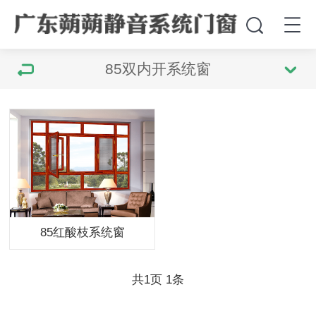
85双内开系统窗
85红酸枝系统窗
共
1
页
1
条